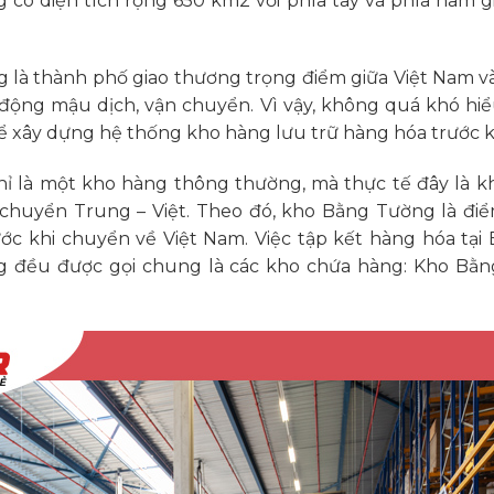
ó diện tích rộng 650 km2 với phía tây và phía nam giá
ường là thành phố giao thương trọng điểm giữa Việt Nam 
động mậu dịch, vận chuyển. Vì vậy, không quá khó hi
 xây dựng hệ thống kho hàng lưu trữ hàng hóa trước k
ỉ là một kho hàng thông thường, mà thực tế đây là k
chuyển Trung – Việt. Theo đó, kho Bằng Tường là điể
rước khi chuyển về Việt Nam. Việc tập kết hàng hóa t
đều được gọi chung là các kho chứa hàng: Kho Bằ