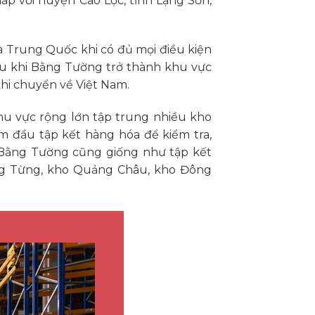
p với huyện Cao Lộc, tỉnh Lạng Sơn,
và Trung Quốc khi có đủ mọi điều kiện
ểu khi Bằng Tường trở thành khu vực
hi chuyển về Việt Nam.
hu vực rộng lớn tập trung nhiều kho
m đầu tập kết hàng hóa để kiểm tra,
ại Bằng Tường cũng giống như tập kết
ng Từng, kho Quảng Châu, kho Đông