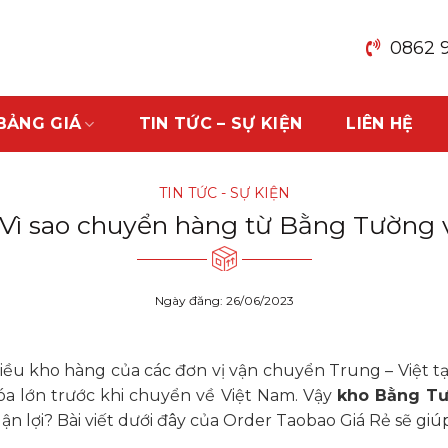
0862 
BẢNG GIÁ
TIN TỨC – SỰ KIỆN
LIÊN HỆ
TIN TỨC - SỰ KIỆN
ì sao chuyển hàng từ Bằng Tường về
Ngày đăng: 26/06/2023
u kho hàng của các đơn vị vận chuyển Trung – Việt tại
óa lớn trước khi chuyển về Việt Nam. Vậy
kho Bằng T
lợi? Bài viết dưới đây của Order Taobao Giá Rẻ sẽ giúp b