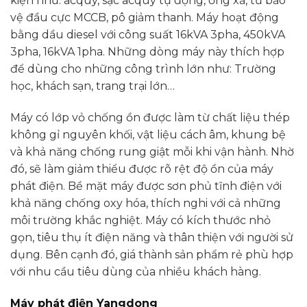
kiện như: acquy, sạc acquy tự động, ống xả, tủ bảo
vệ đầu cực MCCB, pô giảm thanh. Máy hoạt động
bằng dầu diesel với công suất 16kVA 3pha, 450kVA
3pha, 16kVA 1pha. Những dòng máy này thích hợp
để dùng cho những công trình lớn như: Trường
học, khách sạn, trang trại lớn…
Máy có lớp vỏ chống ồn được làm từ chất liệu thép
không gỉ nguyên khối, vật liệu cách âm, khung bệ
và khả năng chống rung giật mỗi khi vận hành. Nhờ
đó, sẽ làm giảm thiểu được rõ rệt độ ồn của máy
phát điện. Bề mặt máy được sơn phủ tĩnh điện với
khả năng chống oxy hóa, thích nghi với cả những
môi trường khắc nghiệt. Máy có kích thước nhỏ
gọn, tiêu thụ ít điện năng và thân thiện với người sử
dụng. Bên cạnh đó, giá thành sản phẩm rẻ phù hợp
với nhu cầu tiêu dùng của nhiều khách hàng.
Máy phát điện Yangdong