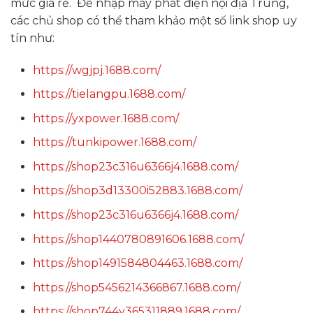
mức giá rẻ. Để nhập máy phát điện nội địa Trung,
các chủ shop có thể tham khảo một số link shop uy
tín như:
https://wgjpj.1688.com/
https://tielangpu.1688.com/
https://yxpower.1688.com/
https://tunkipower.1688.com/
https://shop23c316u6366j4.1688.com/
https://shop3d13300i52883.1688.com/
https://shop23c316u6366j4.1688.com/
https://shop1440780891606.1688.com/
https://shop1491584804463.1688.com/
https://shop5456214366867.1688.com/
https://shop744y365311889.1688.com/