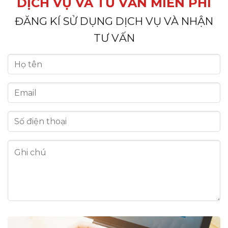
DỊCH VỤ VÀ TƯ VẤN MIỄN PHÍ
ĐĂNG KÍ SỬ DỤNG DỊCH VỤ VÀ NHẬN
TƯ VẤN