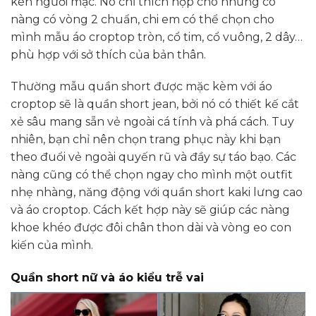
kén người mặc. Nó chỉ thích hợp cho những cô
nàng có vòng 2 chuẩn, chi em có thể chọn cho
mình mẫu áo croptop tròn, cổ tim, cổ vuông, 2 dây…
phù hợp với sở thích của bản thân.
Thường mẫu quần short được mặc kèm với áo
croptop sẽ là quần short jean, bởi nó có thiết kế cắt
xẻ sâu mang sẵn vẻ ngoài cá tính và phá cách. Tuy
nhiên, bạn chỉ nên chọn trang phục này khi bạn
theo đuổi vẻ ngoài quyến rũ và đầy sự táo bạo. Các
nàng cũng có thể chọn ngay cho mình một outfit
nhẹ nhàng, năng động với quần short kaki lưng cao
và áo croptop. Cách kết hợp này sẽ giúp các nàng
khoe khéo được đôi chân thon dài và vòng eo con
kiến của mình.
Quần short nữ và áo kiểu trễ vai